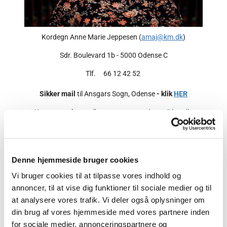
Kordegn Anne Marie Jeppesen (
amaj@km.dk
)
Sdr. Boulevard 1b - 5000 Odense C
Tlf. 66 12 42 52
Sikker mail
til Ansgars Sogn, Odense
- klik
HER
Kontorets alm. mail:
ansgars.sognodense@km.dk
Denne hjemmeside bruger cookies
Vi bruger cookies til at tilpasse vores indhold og
annoncer, til at vise dig funktioner til sociale medier og til
Kontoret er ferielukket 17. aug. -
at analysere vores trafik. Vi deler også oplysninger om
7. sep. 2026
din brug af vores hjemmeside med vores partnere inden
for sociale medier, annonceringspartnere og