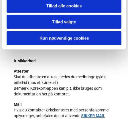
Skulle kontoret være lukket en hverdag - og det
Tillad alle cookies
drejer sig om en attestudstedelse eller lign. - er det
muligt at henvende sig til et andet kirkekontor.
Tillad valgte
Kirkekontoret er lukket:
Alle mandage, helligdage, dagen efter Kr.
Himmelfartsdag, 5. juni, 24. og 31. december
Kun nødvendige cookies
It-sikkerhed
Attester
Skal du afhente en attest, bedes du medbringe gyldig
billed-id (pas el. kørekort)
Bemærk: Kørekort-appen kan p.t.
ikke
bruges som
dokumentation her på kontoret.
Mail
Hvis du kontakter kirkekontoret med personfølsomme
oplysninger, anbefales det at anvende
SIKKER MAIL