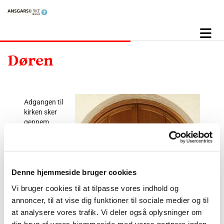
Døren
Adgangen til
kirken sker
gennem
våbenhuset via
en flot
egetræsdør.
Døren blev
Denne hjemmeside bruger cookies
fornyet i 1952 i
forbindelse med
Vi bruger cookies til at tilpasse vores indhold og
kirkens 50 års
annoncer, til at vise dig funktioner til sociale medier og til
jubilæum, og de
at analysere vores trafik. Vi deler også oplysninger om
to relieffer, som
viser munken
din brug af vores hjemmeside med vores partnere inden