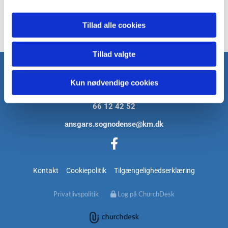
søndag i advent
30. november
Tillad alle cookies
1952
Tillad valgte
Ansgars Kirke
Kun nødvendige cookies
Sdr. Boulevard 1b, 5000 Odense C
66 12 42 52
ansgars.sognodense@km.dk
Kontakt
Cookiepolitik
Tilgængelighedserklæring
Privatlivspolitik
Log på ChurchDesk