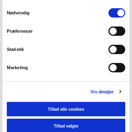
S
Nødvendig
a
m
t
Præferencer
y
k
k
Statistik
e
v
Marketing
a
l
g
Vis detaljer
Tillad alle cookies
Tillad valgte