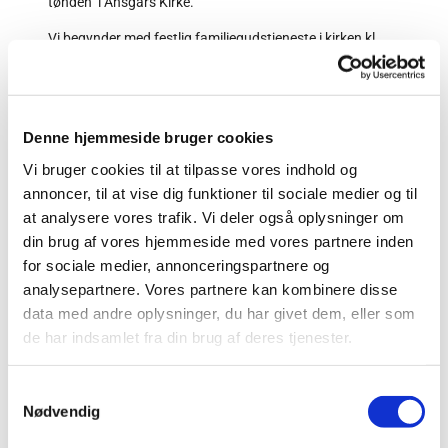
tønden" i Ansgars Kirke.
Vi begynder med festlig familiegudstjeneste i kirken kl.
10.30, hvor vi synger de dejlige salmer, vi kender, og der er
som altid pyntet med masser af balloner.
Efter gudstjenesten er alle velkomne i Ansgargården,
hvor kirken byder på lækre pølsehorn, pizzasnegle og en
Denne hjemmeside bruger cookies
sodavand.
Vi bruger cookies til at tilpasse vores indhold og
Når vi har spist, slår vi katten af tønden, og der vil være
annoncer, til at vise dig funktioner til sociale medier og til
tønder for forskellige aldersklasser med kåring af
at analysere vores trafik. Vi deler også oplysninger om
kattekonger og -dronninger.
din brug af vores hjemmeside med vores partnere inden
for sociale medier, annonceringspartnere og
Efter tøndeslagning, og medens vi spiser fastelavnsboller
og drikker kaffe/saftevand, kåres de bedste
analysepartnere. Vores partnere kan kombinere disse
udklædninger for de forskellige aldersgrupper og for den
data med andre oplysninger, du har givet dem, eller som
grimmeste voksenudklædning.
de har indsamlet fra din brug af deres tjenester.
Hele arrangementet er gratis for alle børn og voksne med
tilknytning til Ansgars Kirke.
S
Nødvendig
a
Så find din flotteste/sjoveste/grimmeste udklædning
frem og mød op i Ansgars Kirke fastelavnssøndag.
m