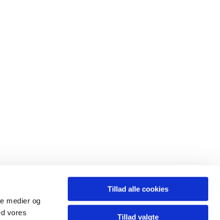
Tillad alle cookies
ansgars.sognodense@km.dk
ale medier og
ed vores
Tillad valgte