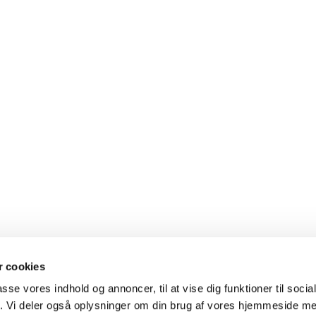
 cookies
vard 1b, 5000 Odense C
66 12 42 52
passe vores indhold og annoncer, til at vise dig funktioner til soci
fik. Vi deler også oplysninger om din brug af vores hjemmeside m