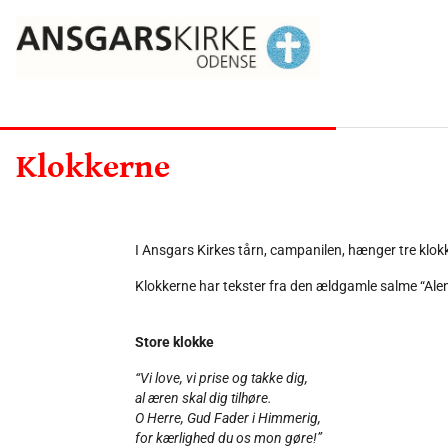
Klokkerne
I Ansgars Kirkes tårn, campanilen, hænger tre klok
Klokkerne har tekster fra den ældgamle salme “Alen
Store klokke
“Vi love, vi prise og takke dig,
al æren skal dig tilhøre.
O Herre, Gud Fader i Himmerig,
for kærlighed du os mon gøre!”