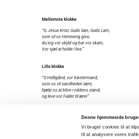
Mellemste klokke
“O, Jesus Krist, Guds Søn, Guds Lam,
som vil os Himmerig give,
du tog vor skyld og bar vor skam,
Vor sjæl at holde i live.”
Lille klokke
“O Helligånd, vor trøstermand,
som os vil sandheden lære,
hjælp os at blive i nådens stand,
og leve vor Fader til ære!”
Denne hjemmeside bruger
Ansgars Kirke
Sdr. Boule
Vi bruger cookies til at til
til at analysere vores tra