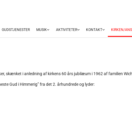
GUDSTJENESTER
MUSIK
AKTIVITETER
KONTAKT
KIRKEN/AN
ker, skænket i anledning af kirkens 60 års jubilæum i 1962 af familien Wi
este Gud i Himmerig” fra det 2. århundrede og lyder: