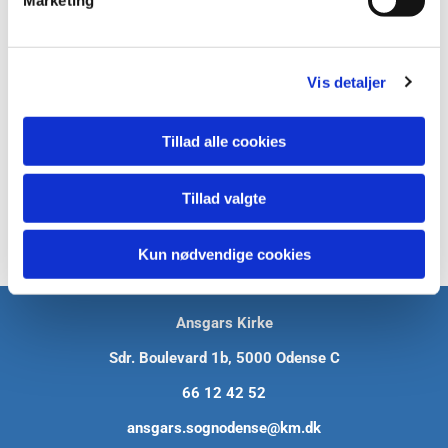
Marketing
a
l
g
Vis detaljer
Tillad alle cookies
Tillad valgte
Kun nødvendige cookies
Ansgars Kirke
Sdr. Boulevard 1b, 5000 Odense C
66 12 42 52
ansgars.sognodense@km.dk