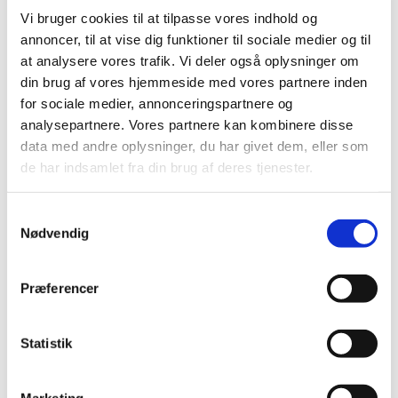
Vi bruger cookies til at tilpasse vores indhold og
Søndag 2. august 2026, kl. 10:30
annoncer, til at vise dig funktioner til sociale medier og til
at analysere vores trafik. Vi deler også oplysninger om
din brug af vores hjemmeside med vores partnere inden
Ansgars Kirke, Søndre Boulevard 1,
for sociale medier, annonceringspartnere og
5000 Odense C
analysepartnere. Vores partnere kan kombinere disse
data med andre oplysninger, du har givet dem, eller som
Mikkel Holmegaard Larsen
de har indsamlet fra din brug af deres tjenester.
S
Nødvendig
a
Velkommen til gudstjeneste (9. s. e. trin. ) ved
m
sognepræst Mikkel Holmegaard Larsen søndag
t
Præferencer
den 2. august kl. 10.30
y
k
k
Statistik
e
v